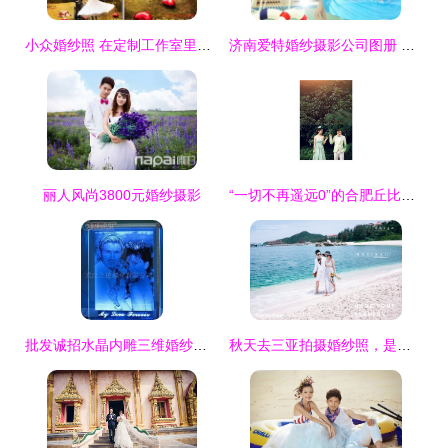
小众婚纱照 在定制工作室里，留存爱情的本真诗意
济南爱特婚纱摄影公司图册 定格永恒爱情的诗意篇章
丽人风尚3800元婚纱摄影
“一切不再遥远0”的合肥丘比特婚纱摄影实拍体验 wed114结缘，定格幸福瞬间
批发诚招水晶内雕三维婚纱照代理加盟 开启家居新“视”界，撬动摄影市场新蓝海
秋天去三亚拍摄婚纱照，是否明智之选？