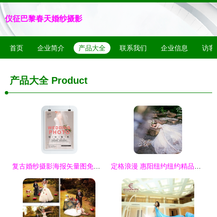
仪征巴黎春天婚纱摄影
首页
企业简介
产品大全
联系我们
企业信息
访客
产品大全
Product
复古婚纱摄影海报矢量图免费下载指南 珍藏psd格式高分质感（编号36401871）
定格浪漫 惠阳纽约纽约精品婚纱摄影的艺术之旅