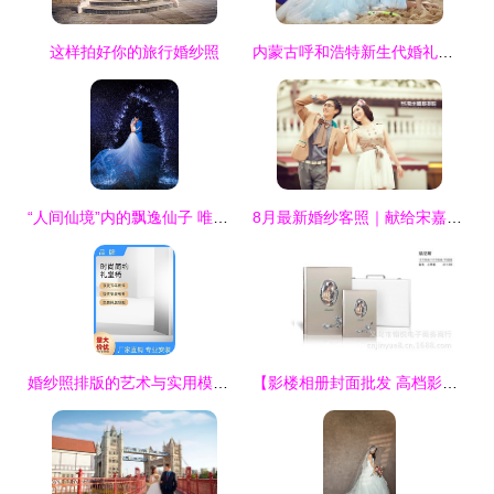
这样拍好你的旅行婚纱照
内蒙古呼和浩特新生代婚礼新风尚 非凡视觉婚纱摄影，助80、90后打造个性婚礼
“人间仙境”内的飘逸仙子 唯美婚纱照图片赏析
8月最新婚纱客照｜献给宋嘉敏 & 吕燕夫妇——粗糙摄影工厂的定制光影故事
婚纱照排版的艺术与实用模板指南
【影楼相册封面批发 高档影楼婚纱照相册套装 翡尼斯 12寸18寸 皮箱】价格,厂家,图片,相册,义乌市锦悦电子商务商行-